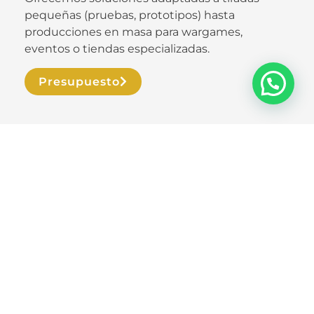
pequeñas (pruebas, prototipos) hasta
producciones en masa para wargames,
eventos o tiendas especializadas.
Presupuesto
Presupuesto
¿Necesitas un presupuesto
personalizado?
¡Estamos aquí para ayudarte!
No dudes en
contactarnos. Nuestro equipo está siempre listo
para echarte una mano en lo que necesites.